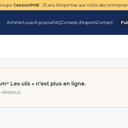
Groupe
CessionPME
: 25 ans d'expertise aux côtés des entreprise
Acheter
Louer
À propos
FAQ
Conseils d'experts
Contact
Pub
4m² Les ulis
» n'est plus en ligne.
-dessous.