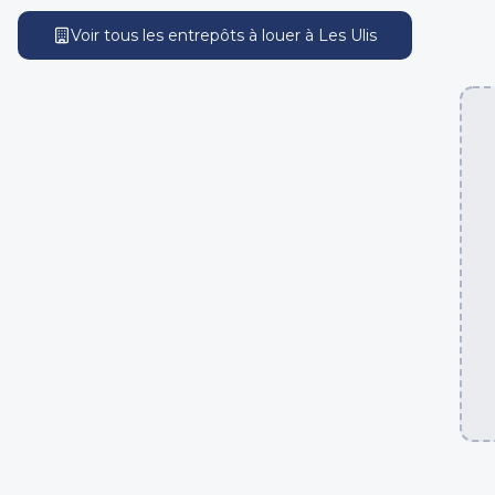
Voir tous les entrepôts
à louer
à
Les Ulis