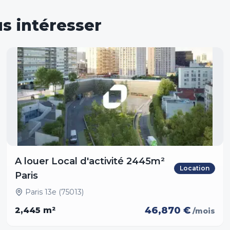
s intéresser
A louer Local d'activité 2445m²
Location
Paris
Paris 13e (75013)
46,870 €
2,445
m²
/mois