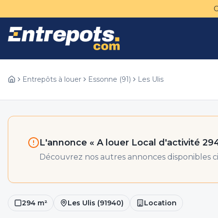
Entrepôts à louer
Essonne
(
91
)
Les Ulis
L'annonce «
A louer Local d'activité 29
Découvrez nos autres annonces disponibles ci
294
m²
Les Ulis
(
91940
)
Location