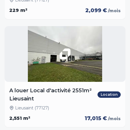
Lieusaint (77127)
2,099 €
229
m²
/mois
A louer Local d'activité 2551m²
Location
Lieusaint
Lieusaint (77127)
17,015 €
2,551
m²
/mois