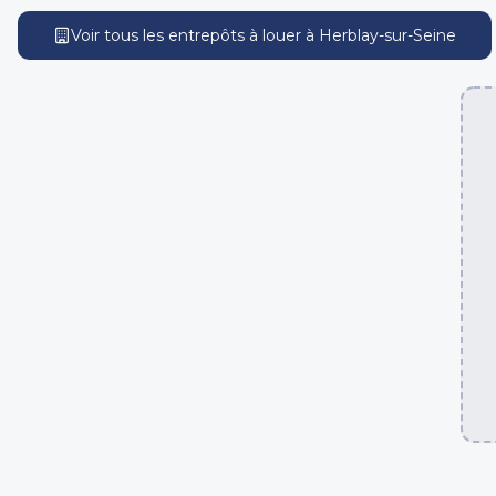
Voir tous les entrepôts
à louer
à
Herblay-sur-Seine