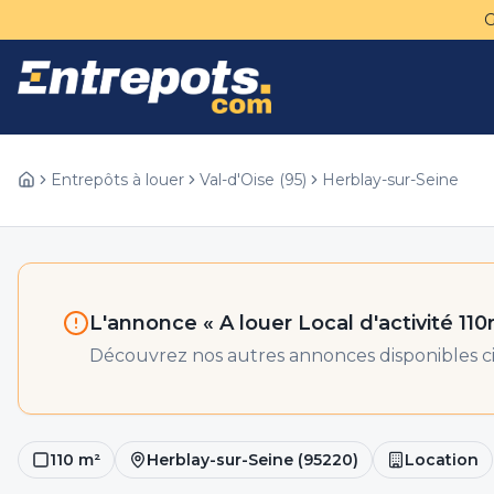
Entrepôts à louer
Val-d'Oise
(
95
)
Herblay-sur-Seine
L'annonce «
A louer Local d'activité 11
Découvrez nos autres annonces disponibles ci
110
m²
Herblay-sur-Seine
(
95220
)
Location