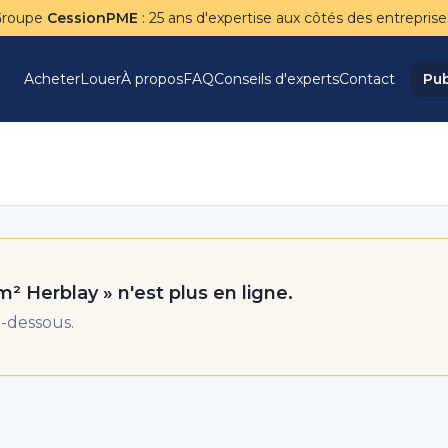
Groupe
CessionPME
: 25 ans d'expertise aux côtés des entreprise
Acheter
Louer
À propos
FAQ
Conseils d'experts
Contact
Pub
0m² Herblay
» n'est plus en ligne.
-dessous.