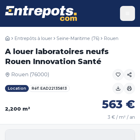
Entrepôts à louer
Seine-Maritime
(
76
)
Rouen
A louer laboratoires neufs
Rouen Innovation Santé
Rouen
(
76000
)
Location
Réf:
EAD22135813
563
€
2,200
m²
3
€ / m² / an