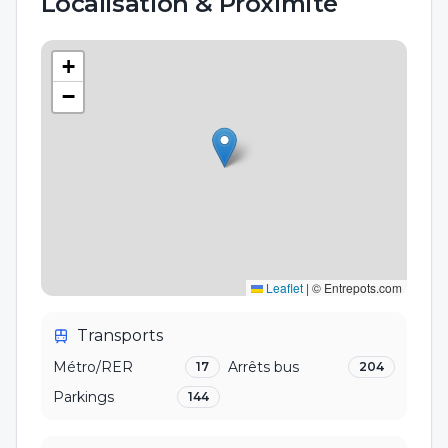
Localisation & Proximité
+
−
Leaflet
|
© Entrepots.com
Transports
Métro/RER
Arrêts bus
17
204
Parkings
144