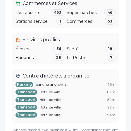
Commerces et Services
Restaurants
Supermarchés
463
46
Stations service
Commerces
1
53
Services publics
Écoles
Santé
36
18
Banques
La Poste
28
7
Centre d'intérêts à proximité
Parking
parking anonyme
76
m
Transport
Hôtel de Ville
82
m
Transport
Hôtel de Ville
89
m
Transport
Hôtel de Ville
92
m
Transport
Hôtel de Ville
94
m
Transport
Hôtel de Ville
94
m
Analyse basée sur un rayon de 1000m • Score global:
Excellent