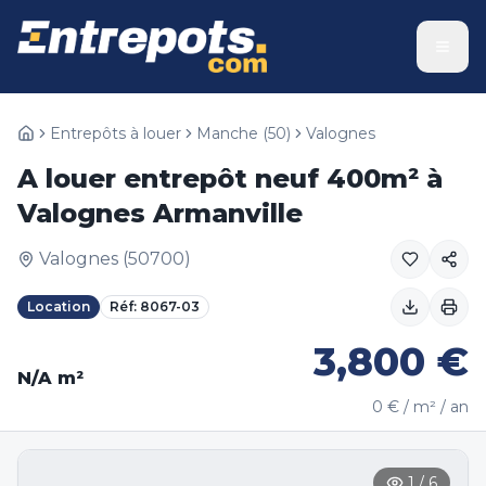
Entrepôts à louer
Manche
(
50
)
Valognes
A louer entrepôt neuf 400m² à
Valognes Armanville
Valognes
(
50700
)
Location
Réf:
8067-03
3,800
€
N/A
m²
0
€ / m² / an
1
/
6