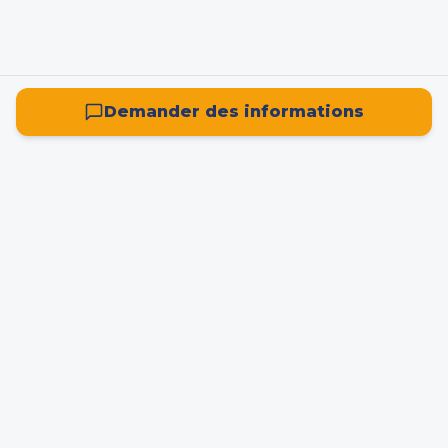
Demander des informations
La plateforme française de référence pour la
recherche, la location et l'achat d'entrepôts ou de
locaux d'activité. Spécialisée 100% entrepôts avec
des données enrichies par intelligence artificielle.