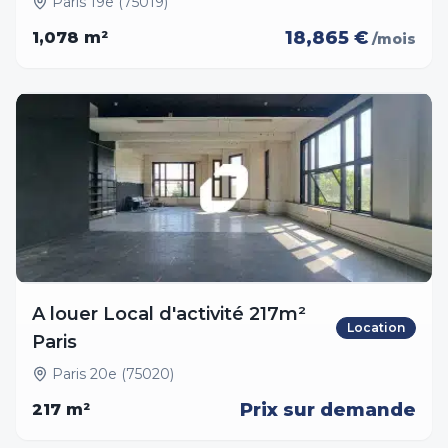
Paris 19e (75019)
18,865 €
1,078
m²
/mois
A louer Local d'activité 217m²
Location
Paris
Paris 20e (75020)
Prix sur demande
217
m²