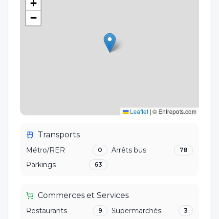
+
−
Leaflet
|
© Entrepots.com
Transports
Métro/RER
Arrêts bus
0
78
Parkings
63
Commerces et Services
Restaurants
Supermarchés
9
3