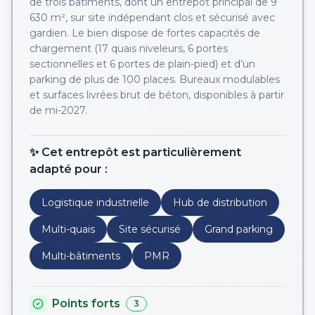
de trois bâtiments, dont un entrepôt principal de 9
630 m², sur site indépendant clos et sécurisé avec
gardien. Le bien dispose de fortes capacités de
chargement (17 quais niveleurs, 6 portes
sectionnelles et 6 portes de plain-pied) et d’un
parking de plus de 100 places. Bureaux modulables
et surfaces livrées brut de béton, disponibles à partir
de mi-2027.
✨ Cet entrepôt est particulièrement
adapté pour :
Logistique industrielle
Hub de distribution
Multi-quais
Site sécurisé
Grand parking
Multi-bâtiments
PMR
Points forts
3