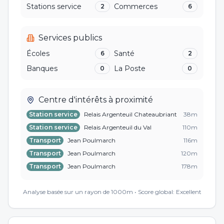
Stations service
Commerces
2
6
Services publics
Écoles
Santé
6
2
Banques
La Poste
0
0
Centre d'intérêts à proximité
Station service
Relais Argenteuil Chateaubriant
38
m
Station service
Relais Argenteuil du Val
110
m
Transport
Jean Poulmarch
116
m
Transport
Jean Poulmarch
120
m
Transport
Jean Poulmarch
178
m
Transport
Jean Poulmarch
181
m
Analyse basée sur un rayon de 1000m • Score global:
Excellent