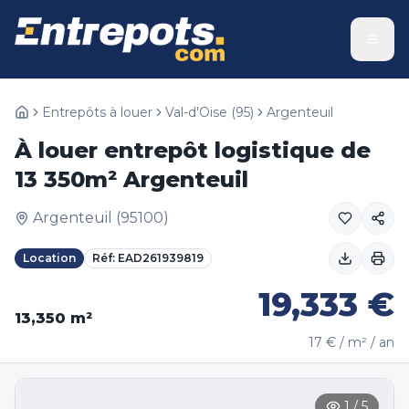
Entrepôts à louer
Val-d'Oise
(
95
)
Argenteuil
À louer entrepôt logistique de
13 350m² Argenteuil
Argenteuil
(
95100
)
Location
Réf:
EAD261939819
19,333
€
13,350
m²
17
€ / m² / an
1
/
5