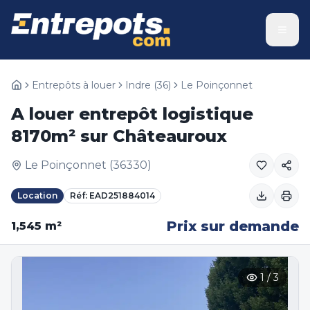
Entrepôts à louer
Indre
(
36
)
Le Poinçonnet
A louer entrepôt logistique
8170m² sur Châteauroux
Le Poinçonnet
(
36330
)
Location
Réf:
EAD251884014
Prix sur demande
1,545
m²
1
/
3