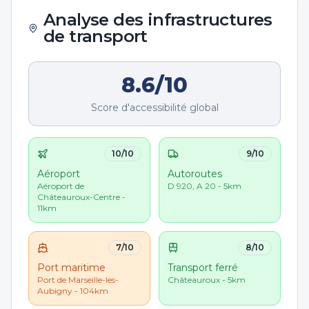
Analyse des infrastructures
de transport
8.6
/10
Score d'accessibilité global
10
/10
9
/10
Aéroport
Autoroutes
Aéroport de
D 920, A 20 - 5km
Châteauroux-Centre -
11km
7
/10
8
/10
Port maritime
Transport ferré
Port de Marseille-les-
Châteauroux - 5km
Aubigny - 104km