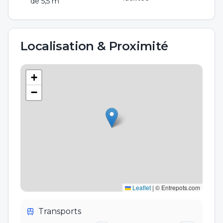
de 5,5 m
Localisation & Proximité
+
−
Leaflet
|
© Entrepots.com
Transports