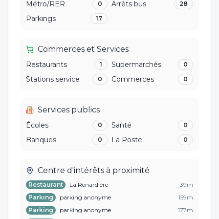
Métro/RER
Arrêts bus
0
28
Parkings
17
Commerces et Services
Restaurants
Supermarchés
1
0
Stations service
Commerces
0
0
Services publics
Écoles
Santé
0
0
Banques
La Poste
0
0
Centre d'intérêts à proximité
Restaurant
La Renardière
39
m
Parking
parking anonyme
159
m
Parking
parking anonyme
177
m