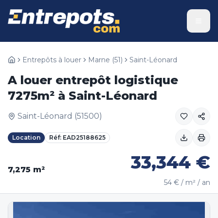
Entrepôts à louer
Marne
(
51
)
Saint-Léonard
A louer entrepôt logistique
7275m² à Saint-Léonard
Saint-Léonard
(
51500
)
Location
Réf:
EAD25188625
33,344
€
7,275
m²
54
€ / m² / an