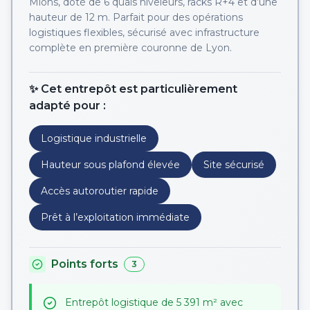
Mions, doté de 6 quais niveleurs, racks R+4 et d’une
hauteur de 12 m. Parfait pour des opérations
logistiques flexibles, sécurisé avec infrastructure
complète en première couronne de Lyon.
✨ Cet entrepôt est particulièrement
adapté pour :
Logistique industrielle
Hauteur sous plafond élevée
Site sécurisé
Accès autoroutier rapide
Prêt à l’exploitation immédiate
Points forts
3
Entrepôt logistique de 5 391 m² avec