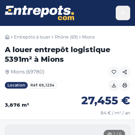
Entrepôts à louer
Rhône
(
69
)
Mions
A louer entrepôt logistique
5391m² à Mions
Mions
(
69780
)
Location
Réf:
69_1234
27,455
€
3,876
m²
84
€ / m² / an
1
/
6