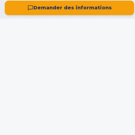
Demander des informations
La plateforme française de référence pour la
recherche, la location et l'achat d'entrepôts ou de
locaux d'activité. Spécialisée 100% entrepôts avec
des données enrichies par intelligence artificielle.
Navigation
Rechercher un entrepôt
Déposer une annonce
Actualités & conseils
Autoroutes
Zones incitatives