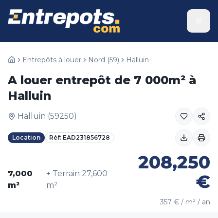
Entrepôts à louer
Nord
(
59
)
Halluin
A louer entrepôt de 7 000m² à
Halluin
Halluin
(
59250
)
Location
Réf:
EAD231856728
208,250
7,000
+ Terrain
27,600
€
m²
m²
357
€ / m² / an