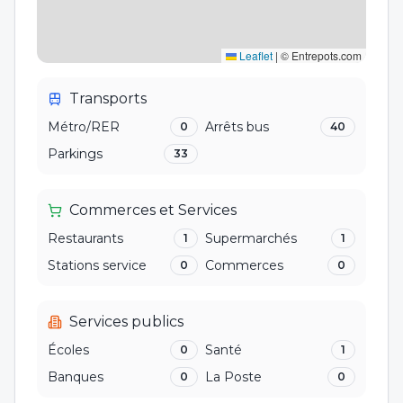
Leaflet
|
© Entrepots.com
Transports
Métro/RER
Arrêts bus
0
40
Parkings
33
Commerces et Services
Restaurants
Supermarchés
1
1
Stations service
Commerces
0
0
Services publics
Écoles
Santé
0
1
Banques
La Poste
0
0