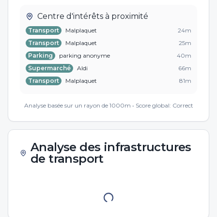
Centre d'intérêts à proximité
Transport
Malplaquet
24
m
Transport
Malplaquet
25
m
Parking
parking anonyme
40
m
Supermarché
Aldi
66
m
Transport
Malplaquet
81
m
Transport
Malplaquet
83
m
Analyse basée sur un rayon de 1000m • Score global:
Correct
Analyse des infrastructures
de transport