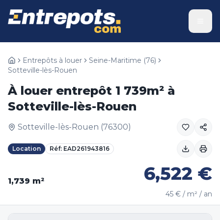
Entrepôts à louer
Seine-Maritime
(
76
)
Sotteville-lès-Rouen
À louer entrepôt 1 739m² à
Sotteville-lès-Rouen
Sotteville-lès-Rouen
(
76300
)
Location
Réf:
EAD261943816
6,522
€
1,739
m²
45
€ / m² / an