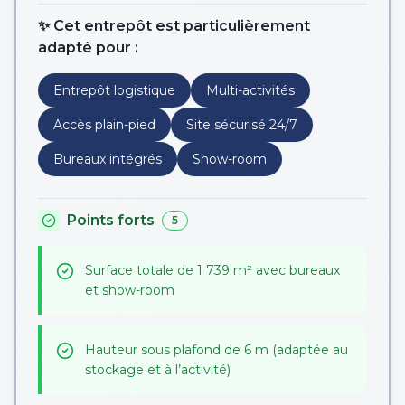
✨ Cet entrepôt est particulièrement
adapté pour :
Entrepôt logistique
Multi-activités
Accès plain-pied
Site sécurisé 24/7
Bureaux intégrés
Show-room
Points forts
5
Surface totale de 1 739 m² avec bureaux
et show-room
Hauteur sous plafond de 6 m (adaptée au
stockage et à l’activité)