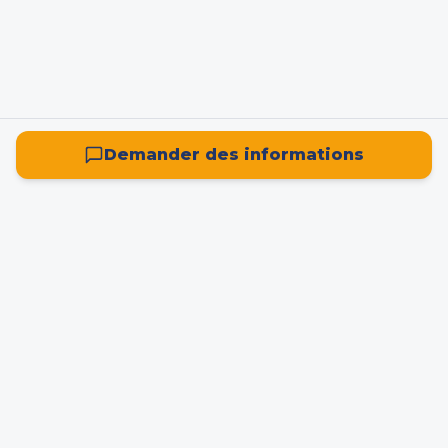
Demander des informations
La plateforme française de référence pour la
recherche, la location et l'achat d'entrepôts ou de