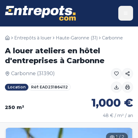
Entrepôts à louer
Haute-Garonne
(
31
)
Carbonne
A louer ateliers en hôtel
d'entreprises à Carbonne
Carbonne
(
31390
)
Location
Réf:
EAD231864112
1,000
€
250
m²
48
€ / m² / an
1
/
2